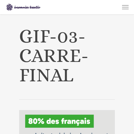
Skip
Men
to
main
content
GIF-03-
CARRE-
FINAL