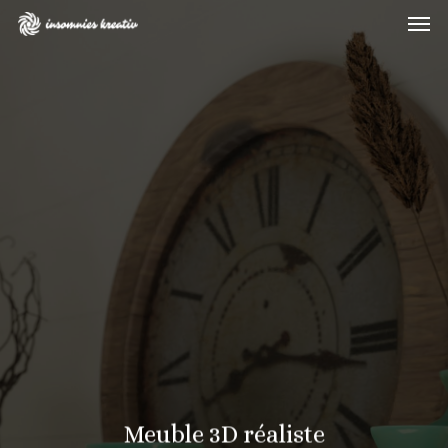
Skip
Men
to
main
content
Meuble 3D réaliste