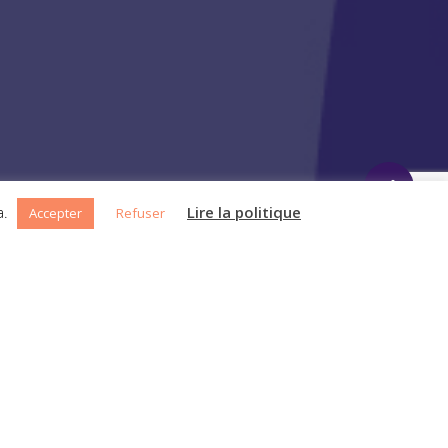
a.
Lire la politique
facebook
pinterest
instagram
behance
Accepter
Refuser
OBJECTIFS
Récolter les fonds nécessaires à la conception
du dorlotoir