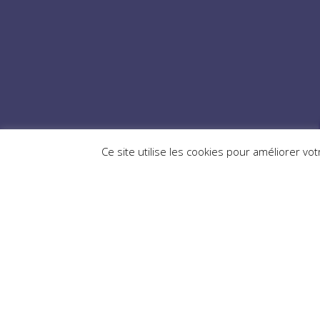
Du lundi au vendredi : 9h00–19h00
Mentions légales
Ce site utilise les cookies pour améliorer v
© 2026 Insomnies Kreativ. Thomas Quantin - Entrepreneur Indiv
Motion design