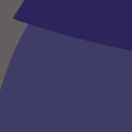
RETROUVEZ MOI !
Adresse
17000, La Rochelle
Heures d’ouverture