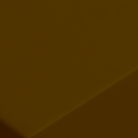
RETROUVEZ MOI !
Adresse
17000, La Rochelle
Heures d’ouverture
Du lundi au vendredi : 9h00–19h00