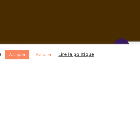
a.
Lire la politique
facebook
pinterest
instagram
behance
Accepter
Refuser
OBJECTIFS
Recherche de l’identité graphique
Mise en place du contenu du site internet
Réalisation d’une vidéo courte (1min15)
expliquant les 4 services clés de l’entreprise