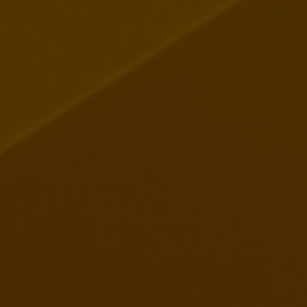
MES SERVICES
Identité visuelle
Vidéo animée
Modélisation 3D
Site Web