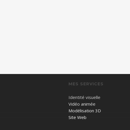
MES SERVICES
Identité visuelle
Vidéo animée
Modélisation 3D
Site Web