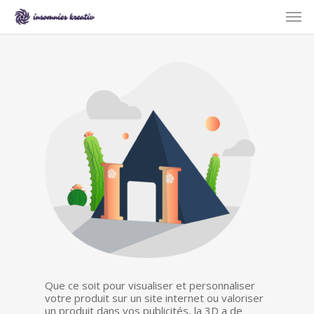
Skip
Men
to
main
content
Que ce soit pour visualiser et personnaliser
votre produit sur un site internet ou valoriser
un produit dans vos publicités, la 3D a de